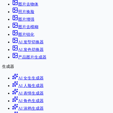
图片去物体
照片换脸
图片增强
图片去模糊
图片锐化
AI 发型切换器
AI 发色切换器
产品图片生成器
生成器
AI 女生生成器
AI 人脸生成器
AI 表情生成器
AI 角色生成器
AI 涂鸦生成器