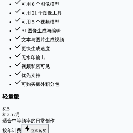
可用 8 个图像模型
可用 21 个图像工具
可用 5 个视频模型
AI 图像生成与编辑
文本与图片生成视频
更快生成速度
无水印输出
视频私密可见
优先支持
可购买额外积分包
轻量版
$15
$12.5
/月
适合中等频率的日常创作
按年计费
立即购买