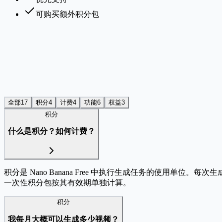
可购买额外积分包
全部
17
积分
4
计费
4
功能
6
权益
3
积分
什么是积分？如何计费？
积分是 Nano Banana Free 中执行生成任务的使
一次性积分包按其有效期单独计算。
积分
我每月大概可以生成多少视频？